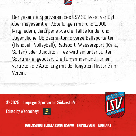
Der gesamte Sportverein des LSV Südwest verfügt
über insgesamt elf Abteilungen mit rund 1.000
Mitgliedern, darunter etwa die Hälfte Kinder und
Jugendliche. Ob Badminton, diverse Ballsportarten
(Handball, Volleyball), Radsport, Wassersport (Kanu,
Surfen) oder Quidditch – es wird ein unter bunter
Sportmix angeboten. Die Turnerinnen und Turner
vertreten die Abteilung mit der längsten Historie im
Verein.
© 2025 – Leipziger Sportverein Südwest e.V
Edited by
Webdesheyn
DATENSCHUTZERKLÄRUNG DSGVO
IMPRESSUM
KONTAKT