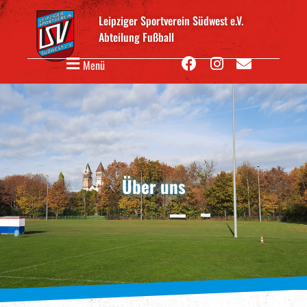
Leipziger Sportverein Südwest e.V.
Abteilung Fußball
Menü
Über uns