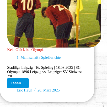
Kein Glück bei Olympia
1. Mannschaft
/
Spielberichte
Stadtliga Leipzig | 16. Spieltag | 18.03.2025 | SG
Olympia 1896 Leipzig vs. Leipziger SV Südwest |
2:0
Lesen
Eric Heyn
20. März 2025