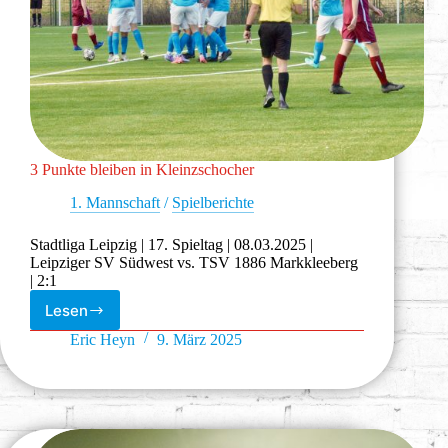
3 Punkte bleiben in Kleinzschocher
1. Mannschaft
/
Spielberichte
Stadtliga Leipzig | 17. Spieltag | 08.03.2025 |
Leipziger SV Südwest vs. TSV 1886 Markkleeberg
| 2:1
Lesen
Eric Heyn
9. März 2025