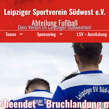
Leipziger Sportverein Südwest e.V.
Abteilung Fußball
Dein Verein im Leipziger Südwesten!
Teams
Sponsoring
LSV – Ausrüstung
g beendet – Bruchlandung m