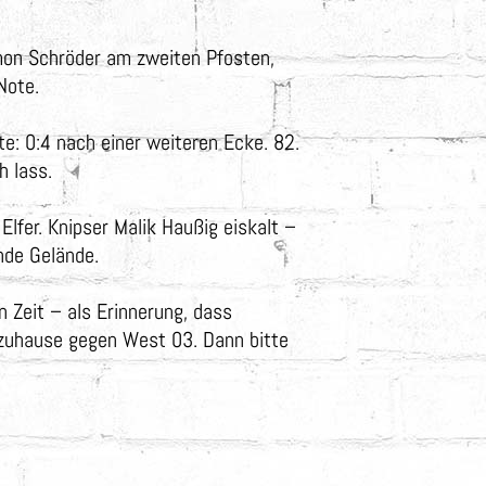
Simon Schröder am zweiten Pfosten,
Note.
te: 0:4 nach einer weiteren Ecke. 82.
h lass.
Elfer. Knipser Malik Haußig eiskalt –
nde Gelände.
n Zeit – als Erinnerung, dass
zuhause gegen West 03. Dann bitte