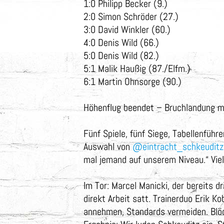
1:0 Philipp Becker (9.)
2:0 Simon Schröder (27.)
3:0 David Winkler (60.)
4:0 Denis Wild (66.)
5:0 Denis Wild (82.)
5:1 Malik Haußig (87./Elfm.)
6:1 Martin Ohnsorge (90.)
Höhenflug beendet – Bruchlandung m
Fünf Spiele, fünf Siege, Tabellenfüh
Auswahl von
@eintracht_schkeuditz
mal jemand auf unserem Niveau.“ Viel
Im Tor: Marcel Manicki, der bereits 
direkt Arbeit satt. Trainerduo Erik 
annehmen, Standards vermeiden. Blöd