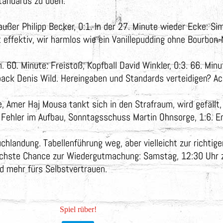
Standards zu üben.
 außer Philipp Becker, 0:1. In der 27. Minute wieder Ecke: 
t effektiv, wir harmlos wie ein Vanillepudding ohne Bourbon-
60. Minute: Freistoß, Kopfball David Winkler, 0:3. 66. Minu
lpack Denis Wild. Hereingaben und Standards verteidigen? Ac
e, Amer Haj Mousa tankt sich in den Strafraum, wird gefällt, 
. Fehler im Aufbau, Sonntagsschuss Martin Ohnsorge, 1:6. E
uchlandung. Tabellenführung weg, aber vielleicht zur richtige
Nächste Chance zur Wiedergutmachung: Samstag, 12:30 Uhr 
d mehr fürs Selbstvertrauen.
Spiel rüber!