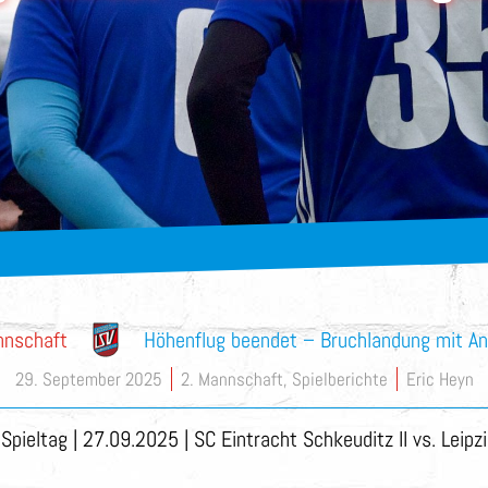
nnschaft
Höhenflug beendet – Bruchlandung mit A
29. September 2025
2. Mannschaft
,
Spielberichte
Eric Heyn
. Spieltag | 27.09.2025 | SC Eintracht Schkeuditz II vs. Leipz