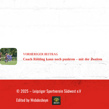
VORHERIGER
BEITRAG
Coach Röhling kann noch punkten – mit der Zweiten
© 2025 – Leipziger Sportverein Südwest e.V
Edited by
Webdesheyn