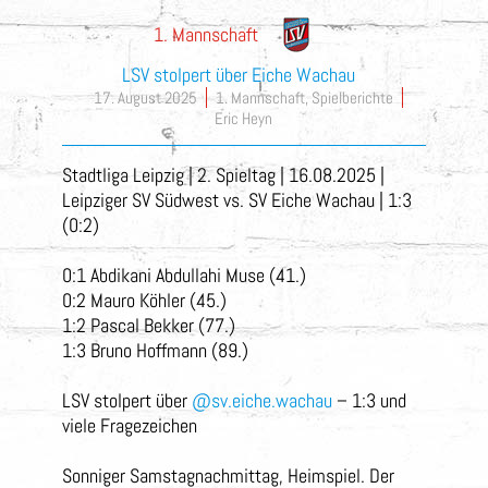
1. Mannschaft
LSV stolpert über Eiche Wachau
17. August 2025
1. Mannschaft
,
Spielberichte
Eric Heyn
Stadtliga Leipzig | 2. Spieltag | 16.08.2025 |
Leipziger SV Südwest vs. SV Eiche Wachau | 1:3
(0:2)
0:1 Abdikani Abdullahi Muse (41.)
0:2 Mauro Köhler (45.)
1:2 Pascal Bekker (77.)
1:3 Bruno Hoffmann (89.)
LSV stolpert über
@sv.eiche.wachau
– 1:3 und
viele Fragezeichen
Sonniger Samstagnachmittag, Heimspiel. Der